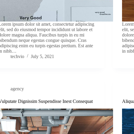
Lorem ipsum dolor sit amet, consectetur adipiscing
Lorem 
elit, sed do eiusmod tempor incididunt ut labore et
elit, 
dolore magna aliqua. Faucibus turpis in eu mi
dolore
bibendum neque egestas congue quisque. Cras
biben
adipiscing enim eu turpis egestas pretium. Est ante
adipis
in nibh…
in ni
techvio
July 5, 2021
agency
Vulputate Dignissim Suspendisse Inest Consequat
Aliqu