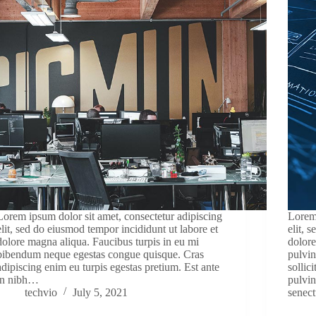
Lorem ipsum dolor sit amet, consectetur adipiscing
Lorem 
elit, sed do eiusmod tempor incididunt ut labore et
elit, 
dolore magna aliqua. Faucibus turpis in eu mi
dolore
bibendum neque egestas congue quisque. Cras
pulvi
adipiscing enim eu turpis egestas pretium. Est ante
sollic
in nibh…
pulvin
techvio
July 5, 2021
senec